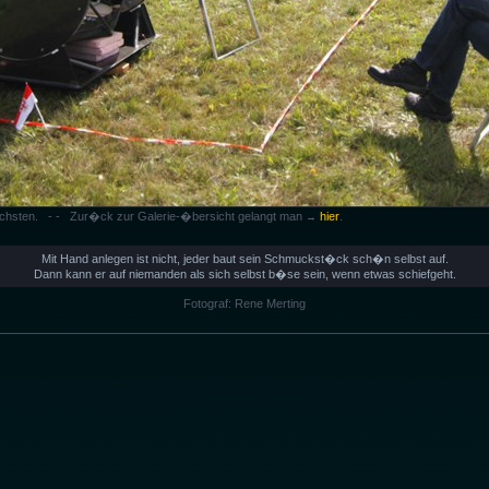
n�chsten. - - Zur�ck zur Galerie-�bersicht gelangt man
hier
.
→
Mit Hand anlegen ist nicht, jeder baut sein Schmuckst�ck sch�n selbst auf.
Dann kann er auf niemanden als sich selbst b�se sein, wenn etwas schiefgeht.
Fotograf: Rene Merting