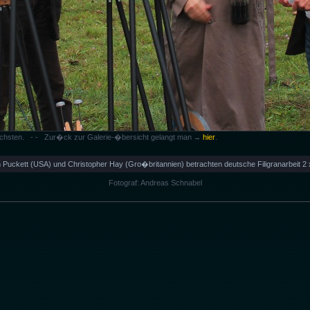
n�chsten. - - Zur�ck zur Galerie-�bersicht gelangt man
hier
.
→
 Puckett (USA) und Christopher Hay (Gro�britannien) betrachten deutsche Filigranarbeit 2 
Fotograf: Andreas Schnabel