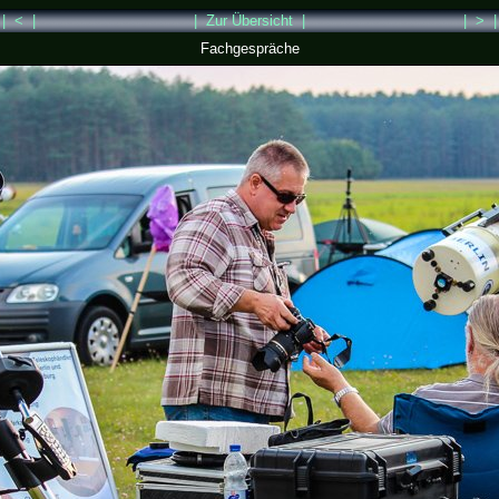
| < |
| Zur Übersicht |
| > |
Fachgespräche