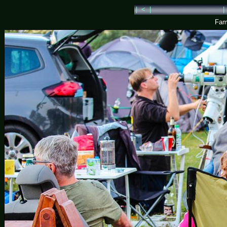
| < |
|
Fam