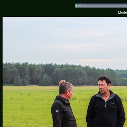
| < |
|
Model