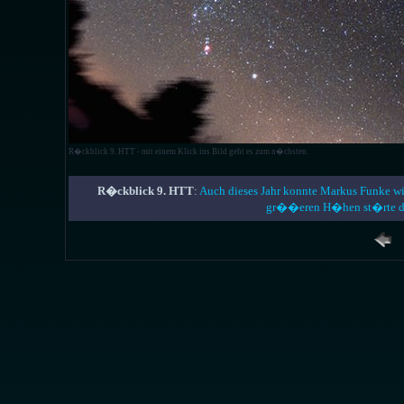
R�ckblick 9. HTT - mit einem Klick ins Bild geht es zum n�chsten.
R�ckblick 9. HTT
:
Auch dieses Jahr konnte Markus Funke wie
gr��eren H�hen st�rte die 