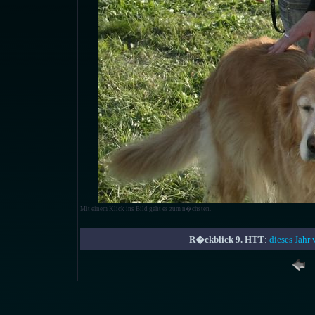
Mit einem Klick ins Bild geht es zum n�chsten.
R�ckblick 9. HTT
:
dieses Jahr