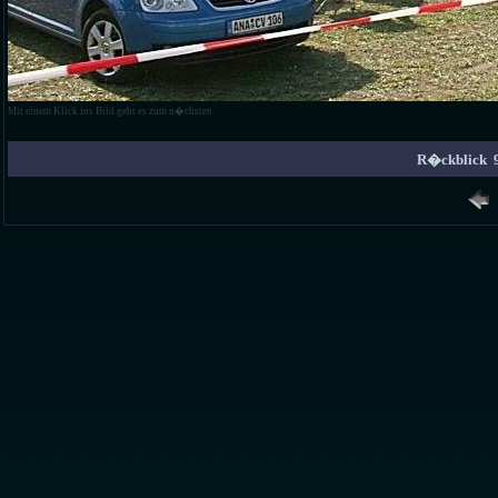
Mit einem Klick ins Bild geht es zum n�chsten.
R�ckblick 9.