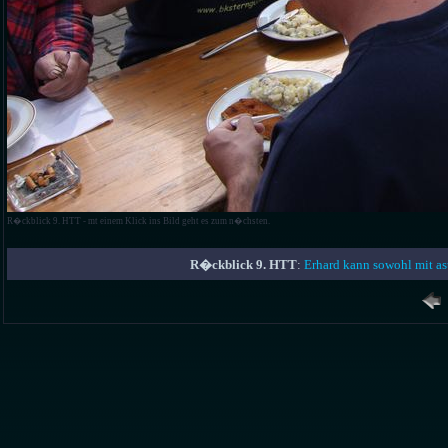
R�ckblick 9. HTT - mt einem Klick ins Bild geht es zum n�chsten.
R�ckblick 9. HTT
:
Erhard kann sowohl mit as